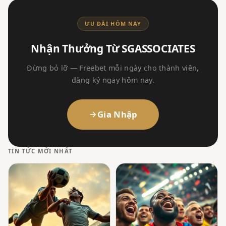
ƯU ĐÃI HÔM NAY
Nhận Thưởng Từ SGASSOCIATES
Đừng bỏ lỡ — Freebet mỗi ngày cho thành viên,
đăng ký ngay hôm nay.
Gia Nhập
TIN TỨC MỚI NHẤT