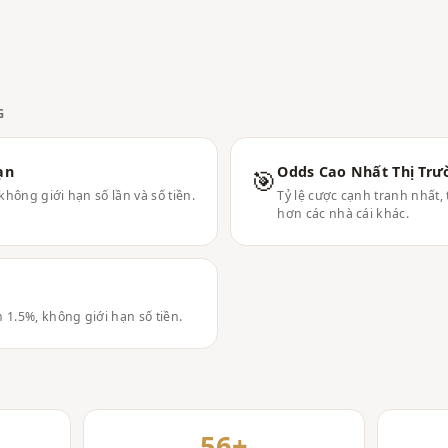
G
ạn
Odds Cao Nhất Thị Trư
🎯
hông giới hạn số lần và số tiền.
Tỷ lệ cược cạnh tranh nhất
hơn các nhà cái khác.
 1.5%, không giới hạn số tiền.
56+