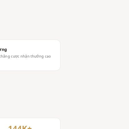
ờng
, thắng cược nhận thưởng cao
144K+