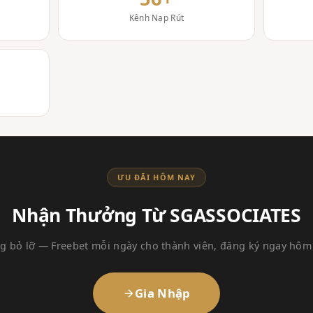
Kênh Nạp Rút
ƯU ĐÃI HÔM NAY
Nhận Thưởng Từ SGASSOCIATES
 bỏ lỡ — Freebet mỗi ngày cho thành viên, đăng ký ngay hôm
Gia Nhập