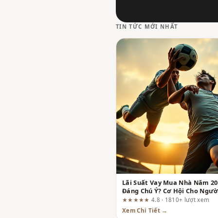
TIN TỨC MỚI NHẤT
Lãi Suất Vay Mua Nhà Năm 20
Đáng Chú Ý? Cơ Hội Cho Người
Hữu Tổ Ấm
★★★★★
4.8 · 1810+ lượt xem
Xem Chi Tiết →