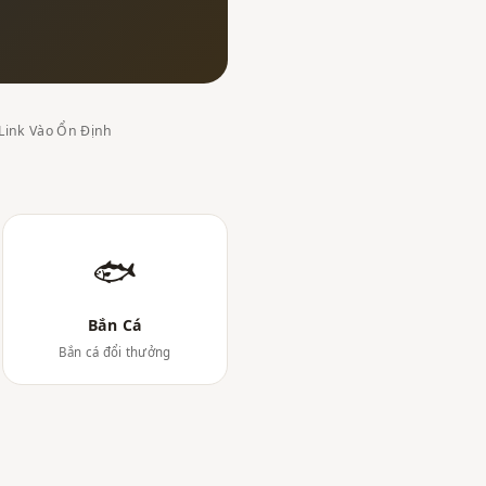
Link Vào Ổn Định
🐟
Bắn Cá
Bắn cá đổi thưởng