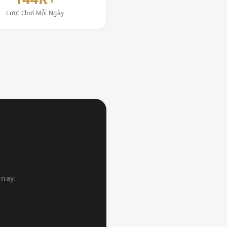
Lượt Chơi Mỗi Ngày
 nay.