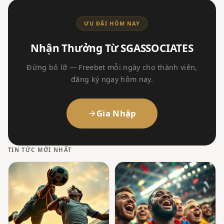
ƯU ĐÃI HÔM NAY
Nhận Thưởng Từ SGASSOCIATES
Đừng bỏ lỡ — Freebet mỗi ngày cho thành viên,
đăng ký ngay hôm nay.
Gia Nhập
TIN TỨC MỚI NHẤT