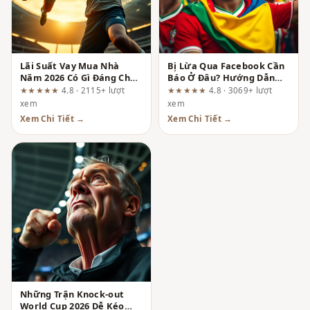
Lãi Suất Vay Mua Nhà
Bị Lừa Qua Facebook Cần
Năm 2026 Có Gì Đáng Chú
Báo Ở Đâu? Hướng Dẫn
Ý? Cơ Hội Cho Người Trẻ
Chi Tiết Để Lấy Lại Quyền
★★★★★
4.8 · 2115+ lượt
★★★★★
4.8 · 3069+ lượt
Sở Hữu Tổ Ấm
Lợi
xem
xem
Xem Chi Tiết →
Xem Chi Tiết →
Những Trận Knock-out
World Cup 2026 Dễ Kéo