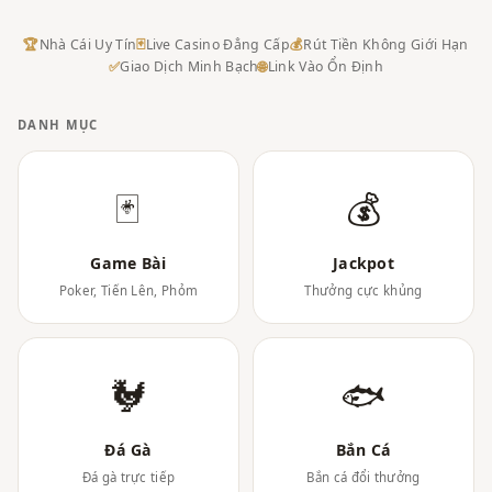
🏆
Nhà Cái Uy Tín
🃏
Live Casino Đẳng Cấp
💰
Rút Tiền Không Giới Hạn
✅
Giao Dịch Minh Bạch
🌐
Link Vào Ổn Định
DANH MỤC
🃏
💰
Game Bài
Jackpot
Poker, Tiến Lên, Phỏm
Thưởng cực khủng
🐓
🐟
Đá Gà
Bắn Cá
Đá gà trực tiếp
Bắn cá đổi thưởng