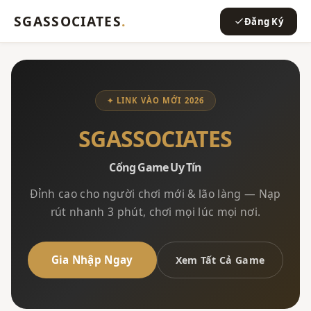
SGASSOCIATES
.
Đăng Ký
✦ LINK VÀO MỚI 2026
SGASSOCIATES
Cổng Game Uy Tín
Đỉnh cao cho người chơi mới & lão làng — Nạp
rút nhanh 3 phút, chơi mọi lúc mọi nơi.
Gia Nhập Ngay
Xem Tất Cả Game