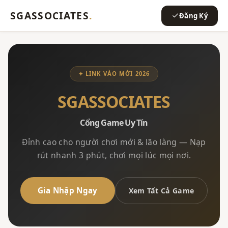
SGASSOCIATES
.
Đăng Ký
✦ LINK VÀO MỚI 2026
SGASSOCIATES
Cổng Game Uy Tín
Đỉnh cao cho người chơi mới & lão làng — Nạp
rút nhanh 3 phút, chơi mọi lúc mọi nơi.
Gia Nhập Ngay
Xem Tất Cả Game