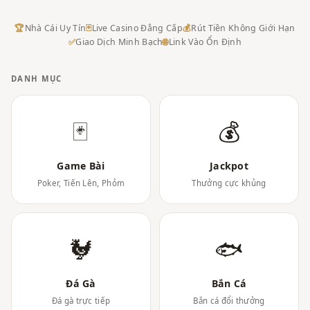
🏆
Nhà Cái Uy Tín
🃏
Live Casino Đẳng Cấp
💰
Rút Tiền Không Giới Hạn
✅
Giao Dịch Minh Bạch
🌐
Link Vào Ổn Định
DANH MỤC
🃏
💰
Game Bài
Jackpot
Poker, Tiến Lên, Phỏm
Thưởng cực khủng
🐓
🐟
Đá Gà
Bắn Cá
Đá gà trực tiếp
Bắn cá đổi thưởng