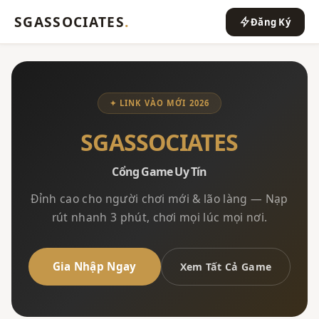
SGASSOCIATES
.
Đăng Ký
✦ LINK VÀO MỚI 2026
SGASSOCIATES
Cổng Game Uy Tín
Đỉnh cao cho người chơi mới & lão làng — Nạp
rút nhanh 3 phút, chơi mọi lúc mọi nơi.
Gia Nhập Ngay
Xem Tất Cả Game