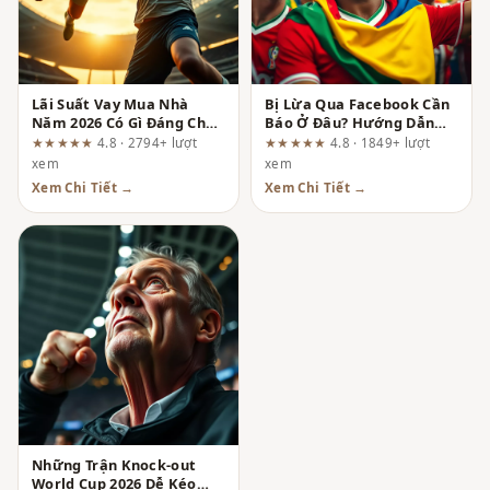
Lãi Suất Vay Mua Nhà
Bị Lừa Qua Facebook Cần
Năm 2026 Có Gì Đáng Chú
Báo Ở Đâu? Hướng Dẫn
Ý? Cơ Hội Cho Người Trẻ
Chi Tiết Để Lấy Lại Quyền
★★★★★
4.8 · 2794+ lượt
★★★★★
4.8 · 1849+ lượt
Sở Hữu Tổ Ấm
Lợi
xem
xem
Xem Chi Tiết →
Xem Chi Tiết →
Những Trận Knock-out
World Cup 2026 Dễ Kéo