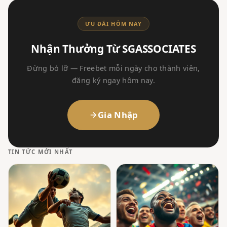
ƯU ĐÃI HÔM NAY
Nhận Thưởng Từ SGASSOCIATES
Đừng bỏ lỡ — Freebet mỗi ngày cho thành viên,
đăng ký ngay hôm nay.
Gia Nhập
TIN TỨC MỚI NHẤT