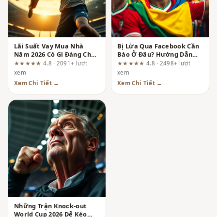
Lãi Suất Vay Mua Nhà
Bị Lừa Qua Facebook Cần
Năm 2026 Có Gì Đáng Chú
Báo Ở Đâu? Hướng Dẫn
Ý? Cơ Hội Cho Người Trẻ
Chi Tiết Để Lấy Lại Quyền
★★★★★
4.8 · 2091+ lượt
★★★★★
4.8 · 2498+ lượt
Sở Hữu Tổ Ấm
Lợi
xem
xem
Xem Chi Tiết →
Xem Chi Tiết →
Những Trận Knock-out
World Cup 2026 Dễ Kéo