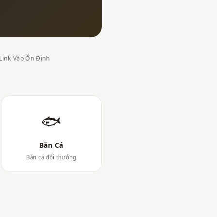
Link Vào Ổn Định
🐟
Bắn Cá
Bắn cá đổi thưởng