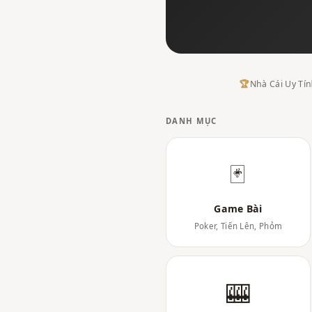
🏆
Nhà Cái Uy Tín
DANH MỤC
🃏
Game Bài
Poker, Tiến Lên, Phỏm
🎰