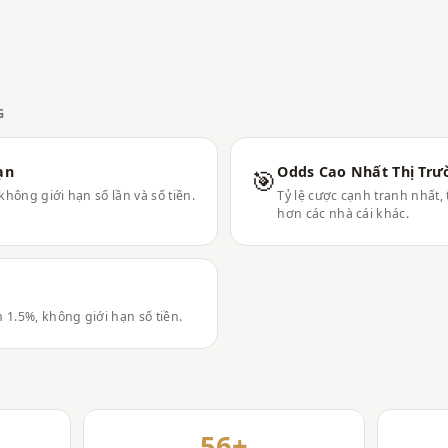
G
ạn
Odds Cao Nhất Thị Trư
🎯
hông giới hạn số lần và số tiền.
Tỷ lệ cược cạnh tranh nhất
hơn các nhà cái khác.
 1.5%, không giới hạn số tiền.
56+