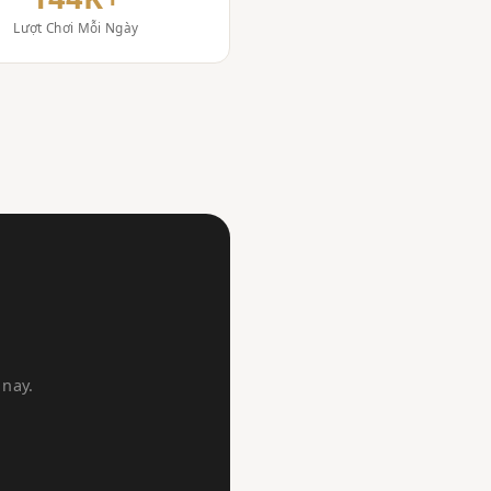
Lượt Chơi Mỗi Ngày
 nay.