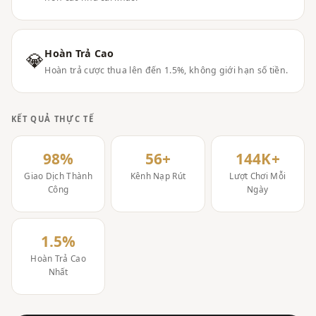
Hoàn Trả Cao
💎
Hoàn trả cược thua lên đến 1.5%, không giới hạn số tiền.
KẾT QUẢ THỰC TẾ
98%
56+
144K+
Giao Dịch Thành
Kênh Nạp Rút
Lượt Chơi Mỗi
Công
Ngày
1.5%
Hoàn Trả Cao
Nhất