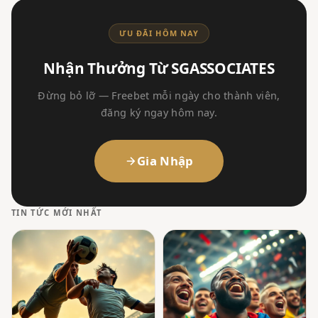
ƯU ĐÃI HÔM NAY
Nhận Thưởng Từ SGASSOCIATES
Đừng bỏ lỡ — Freebet mỗi ngày cho thành viên,
đăng ký ngay hôm nay.
Gia Nhập
TIN TỨC MỚI NHẤT