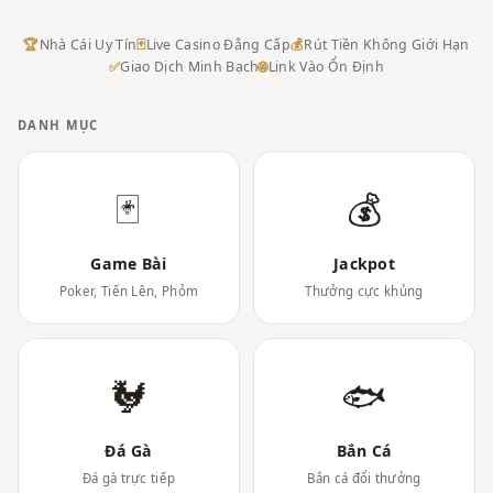
🏆
Nhà Cái Uy Tín
🃏
Live Casino Đẳng Cấp
💰
Rút Tiền Không Giới Hạn
✅
Giao Dịch Minh Bạch
🌐
Link Vào Ổn Định
DANH MỤC
🃏
💰
Game Bài
Jackpot
Poker, Tiến Lên, Phỏm
Thưởng cực khủng
🐓
🐟
Đá Gà
Bắn Cá
Đá gà trực tiếp
Bắn cá đổi thưởng