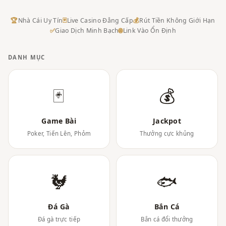
🏆
Nhà Cái Uy Tín
🃏
Live Casino Đẳng Cấp
💰
Rút Tiền Không Giới Hạn
✅
Giao Dịch Minh Bạch
🌐
Link Vào Ổn Định
DANH MỤC
🃏
💰
Game Bài
Jackpot
Poker, Tiến Lên, Phỏm
Thưởng cực khủng
🐓
🐟
Đá Gà
Bắn Cá
Đá gà trực tiếp
Bắn cá đổi thưởng