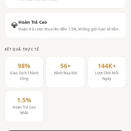
Hoàn Trả Cao
💎
Hoàn trả cược thua lên đến 1.5%, không giới hạn số tiền.
KẾT QUẢ THỰC TẾ
98%
56+
144K+
Giao Dịch Thành
Kênh Nạp Rút
Lượt Chơi Mỗi
Công
Ngày
1.5%
Hoàn Trả Cao
Nhất