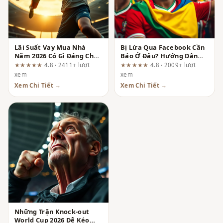
Lãi Suất Vay Mua Nhà
Bị Lừa Qua Facebook Cần
Năm 2026 Có Gì Đáng Chú
Báo Ở Đâu? Hướng Dẫn
Ý? Cơ Hội Cho Người Trẻ
Chi Tiết Để Lấy Lại Quyền
★★★★★
4.8 · 2411+ lượt
★★★★★
4.8 · 2009+ lượt
Sở Hữu Tổ Ấm
Lợi
xem
xem
Xem Chi Tiết →
Xem Chi Tiết →
Những Trận Knock-out
World Cup 2026 Dễ Kéo