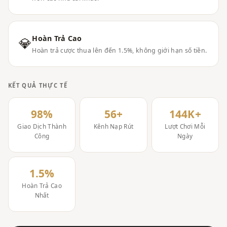
Hoàn Trả Cao
💎
Hoàn trả cược thua lên đến 1.5%, không giới hạn số tiền.
KẾT QUẢ THỰC TẾ
98%
56+
144K+
Giao Dịch Thành
Kênh Nạp Rút
Lượt Chơi Mỗi
Công
Ngày
1.5%
Hoàn Trả Cao
Nhất