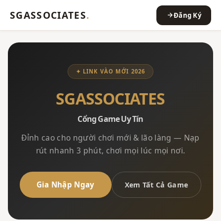
SGASSOCIATES
.
Đăng Ký
✦ LINK VÀO MỚI 2026
SGASSOCIATES
Cổng Game Uy Tín
Đỉnh cao cho người chơi mới & lão làng — Nạp
rút nhanh 3 phút, chơi mọi lúc mọi nơi.
Gia Nhập Ngay
Xem Tất Cả Game