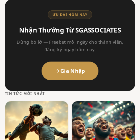
ƯU ĐÃI HÔM NAY
Nhận Thưởng Từ SGASSOCIATES
Đừng bỏ lỡ — Freebet mỗi ngày cho thành viên,
đăng ký ngay hôm nay.
Gia Nhập
TIN TỨC MỚI NHẤT