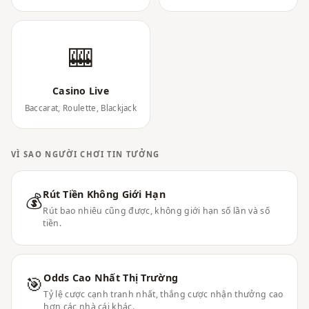
🎰
Casino Live
Baccarat, Roulette, Blackjack
VÌ SAO NGƯỜI CHƠI TIN TƯỞNG
Rút Tiền Không Giới Hạn
💰
Rút bao nhiêu cũng được, không giới hạn số lần và số
tiền.
Odds Cao Nhất Thị Trường
🎯
Tỷ lệ cược cạnh tranh nhất, thắng cược nhận thưởng cao
hơn các nhà cái khác.