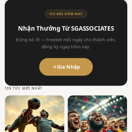
ƯU ĐÃI HÔM NAY
Nhận Thưởng Từ SGASSOCIATES
Đừng bỏ lỡ — Freebet mỗi ngày cho thành viên,
đăng ký ngay hôm nay.
Gia Nhập
TIN TỨC MỚI NHẤT