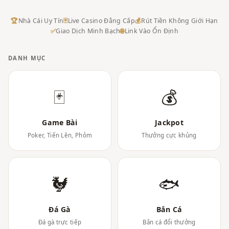
🏆
Nhà Cái Uy Tín
🃏
Live Casino Đẳng Cấp
💰
Rút Tiền Không Giới Hạn
✅
Giao Dịch Minh Bạch
🌐
Link Vào Ổn Định
DANH MỤC
🃏
💰
Game Bài
Jackpot
Poker, Tiến Lên, Phỏm
Thưởng cực khủng
🐓
🐟
Đá Gà
Bắn Cá
Đá gà trực tiếp
Bắn cá đổi thưởng