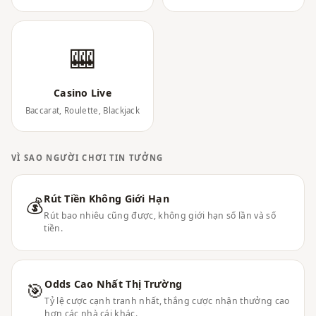
🎰
Casino Live
Baccarat, Roulette, Blackjack
VÌ SAO NGƯỜI CHƠI TIN TƯỞNG
Rút Tiền Không Giới Hạn
💰
Rút bao nhiêu cũng được, không giới hạn số lần và số
tiền.
Odds Cao Nhất Thị Trường
🎯
Tỷ lệ cược cạnh tranh nhất, thắng cược nhận thưởng cao
hơn các nhà cái khác.