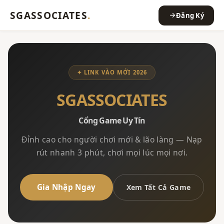
SGASSOCIATES
.
Đăng Ký
✦ LINK VÀO MỚI 2026
SGASSOCIATES
Cổng Game Uy Tín
Đỉnh cao cho người chơi mới & lão làng — Nạp
rút nhanh 3 phút, chơi mọi lúc mọi nơi.
Gia Nhập Ngay
Xem Tất Cả Game