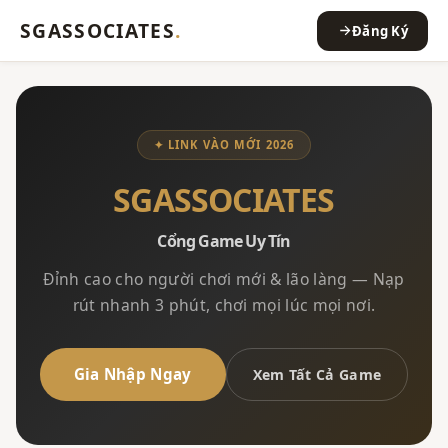
SGASSOCIATES
.
Đăng Ký
✦ LINK VÀO MỚI 2026
SGASSOCIATES
Cổng Game Uy Tín
Đỉnh cao cho người chơi mới & lão làng — Nạp
rút nhanh 3 phút, chơi mọi lúc mọi nơi.
Gia Nhập Ngay
Xem Tất Cả Game