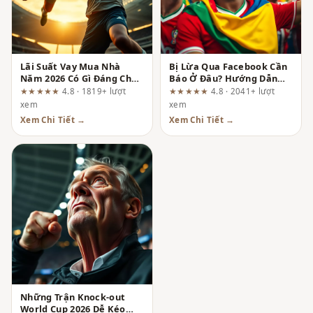
Lãi Suất Vay Mua Nhà
Bị Lừa Qua Facebook Cần
Năm 2026 Có Gì Đáng Chú
Báo Ở Đâu? Hướng Dẫn
Ý? Cơ Hội Cho Người Trẻ
Chi Tiết Để Lấy Lại Quyền
★★★★★
4.8 · 1819+ lượt
★★★★★
4.8 · 2041+ lượt
Sở Hữu Tổ Ấm
Lợi
xem
xem
Xem Chi Tiết →
Xem Chi Tiết →
Những Trận Knock-out
World Cup 2026 Dễ Kéo