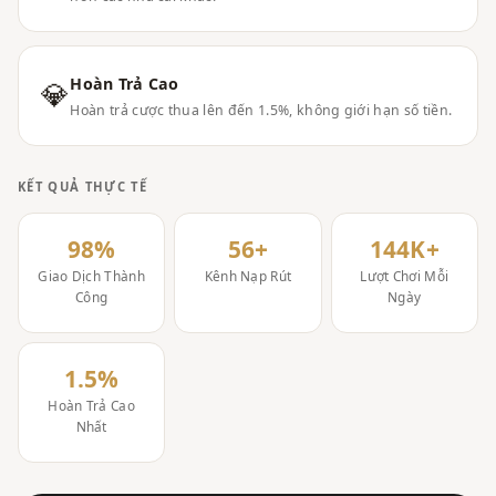
Hoàn Trả Cao
💎
Hoàn trả cược thua lên đến 1.5%, không giới hạn số tiền.
KẾT QUẢ THỰC TẾ
98%
56+
144K+
Giao Dịch Thành
Kênh Nạp Rút
Lượt Chơi Mỗi
Công
Ngày
1.5%
Hoàn Trả Cao
Nhất