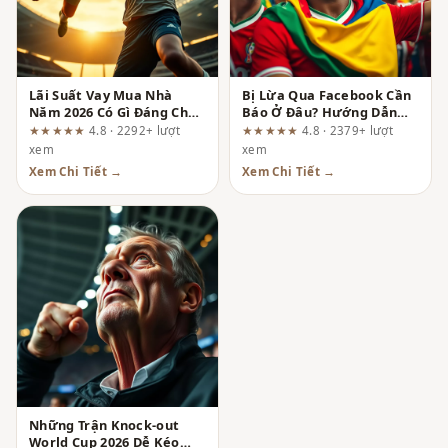
Lãi Suất Vay Mua Nhà
Bị Lừa Qua Facebook Cần
Năm 2026 Có Gì Đáng Chú
Báo Ở Đâu? Hướng Dẫn
Ý? Cơ Hội Cho Người Trẻ
Chi Tiết Để Lấy Lại Quyền
★★★★★
4.8 · 2292+ lượt
★★★★★
4.8 · 2379+ lượt
Sở Hữu Tổ Ấm
Lợi
xem
xem
Xem Chi Tiết →
Xem Chi Tiết →
Những Trận Knock-out
World Cup 2026 Dễ Kéo