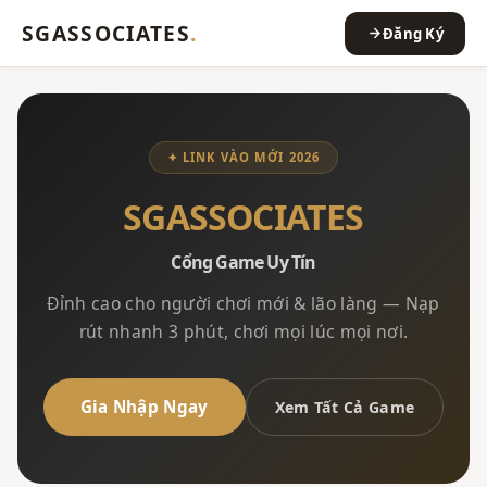
SGASSOCIATES
.
Đăng Ký
✦ LINK VÀO MỚI 2026
SGASSOCIATES
Cổng Game Uy Tín
Đỉnh cao cho người chơi mới & lão làng — Nạp
rút nhanh 3 phút, chơi mọi lúc mọi nơi.
Gia Nhập Ngay
Xem Tất Cả Game