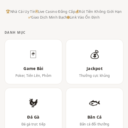
🏆
Nhà Cái Uy Tín
🃏
Live Casino Đẳng Cấp
💰
Rút Tiền Không Giới Hạn
✅
Giao Dịch Minh Bạch
🌐
Link Vào Ổn Định
DANH MỤC
🃏
💰
Game Bài
Jackpot
Poker, Tiến Lên, Phỏm
Thưởng cực khủng
🐓
🐟
Đá Gà
Bắn Cá
Đá gà trực tiếp
Bắn cá đổi thưởng