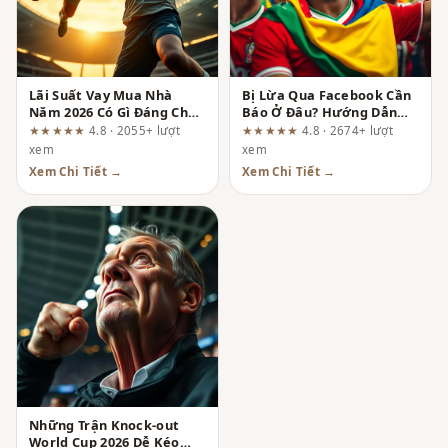
Lãi Suất Vay Mua Nhà
Bị Lừa Qua Facebook Cần
Năm 2026 Có Gì Đáng Chú
Báo Ở Đâu? Hướng Dẫn
Ý? Cơ Hội Cho Người Trẻ
Chi Tiết Để Lấy Lại Quyền
★★★★★
4.8 · 2055+ lượt
★★★★★
4.8 · 2674+ lượt
Sở Hữu Tổ Ấm
Lợi
xem
xem
Xem Chi Tiết →
Xem Chi Tiết →
Những Trận Knock-out
World Cup 2026 Dễ Kéo