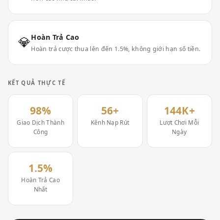
Hoàn Trả Cao
💎
Hoàn trả cược thua lên đến 1.5%, không giới hạn số tiền.
KẾT QUẢ THỰC TẾ
98%
56+
144K+
Giao Dịch Thành
Kênh Nạp Rút
Lượt Chơi Mỗi
Công
Ngày
1.5%
Hoàn Trả Cao
Nhất