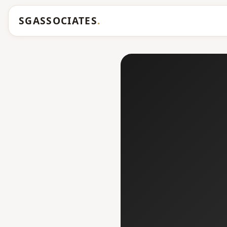
SGASSOCIATES
.