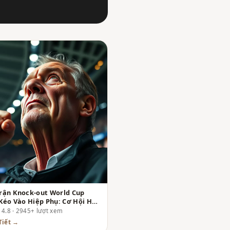
rận Knock-out World Cup
Kéo Vào Hiệp Phụ: Cơ Hội Hay
 Dân Cược?
★
4.8 · 2945+ lượt xem
Tiết →