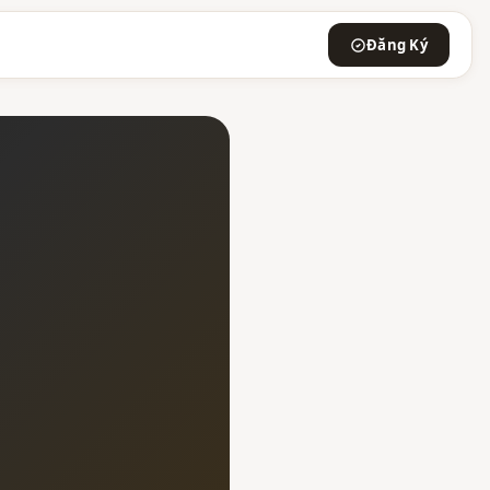
Đăng Ký