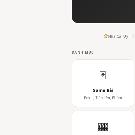
🏆
Nhà Cái Uy Tín
DANH MỤC
🃏
Game Bài
Poker, Tiến Lên, Phỏm
🎰