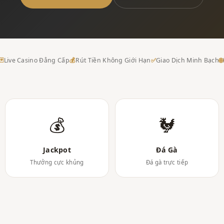
🃏
Live Casino Đẳng Cấp
💰
Rút Tiền Không Giới Hạn
✅
Giao Dịch Minh Bạch
🌐
💰
🐓
Jackpot
Đá Gà
Thưởng cực khủng
Đá gà trực tiếp