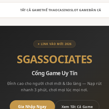
TẤT CẢ GAME
THỂ THAO
CASINO
SLOT GAME
BẮN CÁ
✦ LINK VÀO MỚI 2026
SGASSOCIATES
Cổng Game Uy Tín
Đỉnh cao cho người chơi mới & lão làng — Nạp rút
nhanh 3 phút, chơi mọi lúc mọi nơi.
Gia Nhập Ngay
Xem Tất Cả Game