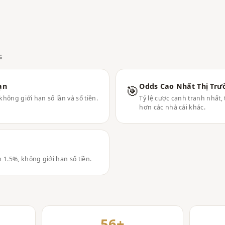
G
ạn
Odds Cao Nhất Thị Trư
🎯
hông giới hạn số lần và số tiền.
Tỷ lệ cược cạnh tranh nhất
hơn các nhà cái khác.
 1.5%, không giới hạn số tiền.
56+