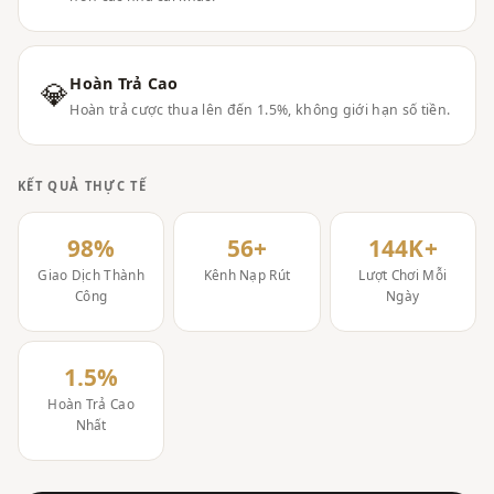
Hoàn Trả Cao
💎
Hoàn trả cược thua lên đến 1.5%, không giới hạn số tiền.
KẾT QUẢ THỰC TẾ
98%
56+
144K+
Giao Dịch Thành
Kênh Nạp Rút
Lượt Chơi Mỗi
Công
Ngày
1.5%
Hoàn Trả Cao
Nhất