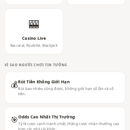
🎰
Casino Live
Baccarat, Roulette, Blackjack
VÌ SAO NGƯỜI CHƠI TIN TƯỞNG
Rút Tiền Không Giới Hạn
💰
Rút bao nhiêu cũng được, không giới hạn số lần và số
tiền.
Odds Cao Nhất Thị Trường
🎯
Tỷ lệ cược cạnh tranh nhất, thắng cược nhận thưởng cao
hơn các nhà cái khác.