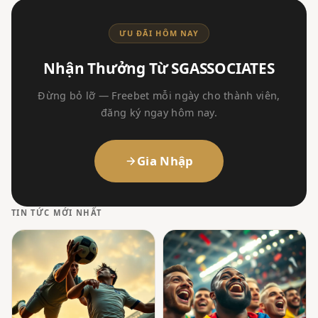
ƯU ĐÃI HÔM NAY
Nhận Thưởng Từ SGASSOCIATES
Đừng bỏ lỡ — Freebet mỗi ngày cho thành viên,
đăng ký ngay hôm nay.
Gia Nhập
TIN TỨC MỚI NHẤT