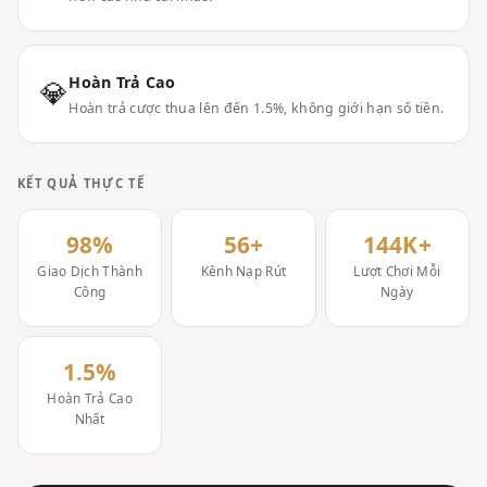
Hoàn Trả Cao
💎
Hoàn trả cược thua lên đến 1.5%, không giới hạn số tiền.
KẾT QUẢ THỰC TẾ
98%
56+
144K+
Giao Dịch Thành
Kênh Nạp Rút
Lượt Chơi Mỗi
Công
Ngày
1.5%
Hoàn Trả Cao
Nhất