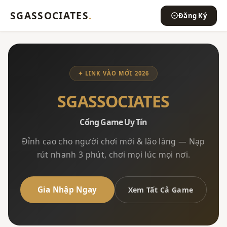
SGASSOCIATES
.
Đăng Ký
✦ LINK VÀO MỚI 2026
SGASSOCIATES
Cổng Game Uy Tín
Đỉnh cao cho người chơi mới & lão làng — Nạp
rút nhanh 3 phút, chơi mọi lúc mọi nơi.
Gia Nhập Ngay
Xem Tất Cả Game