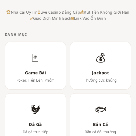
🏆
Nhà Cái Uy Tín
🃏
Live Casino Đẳng Cấp
💰
Rút Tiền Không Giới Hạn
✅
Giao Dịch Minh Bạch
🌐
Link Vào Ổn Định
DANH MỤC
🃏
💰
Game Bài
Jackpot
Poker, Tiến Lên, Phỏm
Thưởng cực khủng
🐓
🐟
Đá Gà
Bắn Cá
Đá gà trực tiếp
Bắn cá đổi thưởng