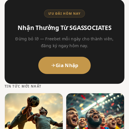
ƯU ĐÃI HÔM NAY
Nhận Thưởng Từ SGASSOCIATES
Đừng bỏ lỡ — Freebet mỗi ngày cho thành viên,
đăng ký ngay hôm nay.
Gia Nhập
TIN TỨC MỚI NHẤT