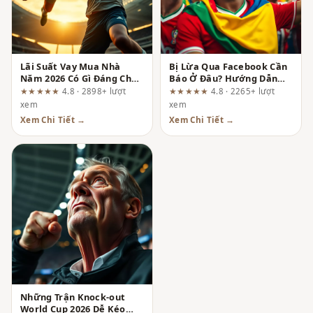
Lãi Suất Vay Mua Nhà
Bị Lừa Qua Facebook Cần
Năm 2026 Có Gì Đáng Chú
Báo Ở Đâu? Hướng Dẫn
Ý? Cơ Hội Cho Người Trẻ
Chi Tiết Để Lấy Lại Quyền
★★★★★
4.8 · 2898+ lượt
★★★★★
4.8 · 2265+ lượt
Sở Hữu Tổ Ấm
Lợi
xem
xem
Xem Chi Tiết →
Xem Chi Tiết →
Những Trận Knock-out
World Cup 2026 Dễ Kéo