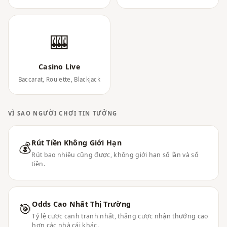
🎰
Casino Live
Baccarat, Roulette, Blackjack
VÌ SAO NGƯỜI CHƠI TIN TƯỞNG
Rút Tiền Không Giới Hạn
💰
Rút bao nhiêu cũng được, không giới hạn số lần và số
tiền.
Odds Cao Nhất Thị Trường
🎯
Tỷ lệ cược cạnh tranh nhất, thắng cược nhận thưởng cao
hơn các nhà cái khác.