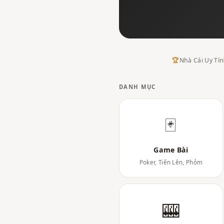
🏆
Nhà Cái Uy Tín
DANH MỤC
🃏
Game Bài
Poker, Tiến Lên, Phỏm
🎰