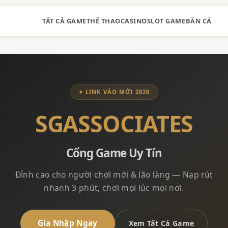
TẤT CẢ GAME
THỂ THAO
CASINO
SLOT GAME
BẮN CÁ
✦ LINK VÀO MỚI 2026
SGASSOCIATES
Cổng Game Uy Tín
Đỉnh cao cho người chơi mới & lão làng — Nạp rút
nhanh 3 phút, chơi mọi lúc mọi nơi.
Gia Nhập Ngay
Xem Tất Cả Game