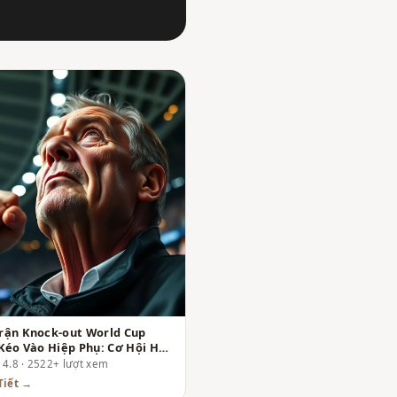
rận Knock-out World Cup
Kéo Vào Hiệp Phụ: Cơ Hội Hay
 Dân Cược?
★
4.8 · 2522+ lượt xem
Tiết →