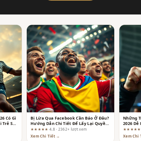
26 Có Gì
Bị Lừa Qua Facebook Cần Báo Ở Đâu?
Những T
 Trẻ Sở
Hướng Dẫn Chi Tiết Để Lấy Lại Quyền
2026 Dễ 
Lợi
Bẫy Cho
★★★★★
4.8 · 2362+ lượt xem
★★★★
Xem Chi Tiết →
Xem Chi 