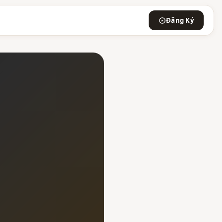
Đăng Ký