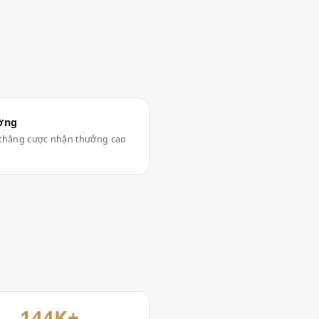
ờng
, thắng cược nhận thưởng cao
144K+