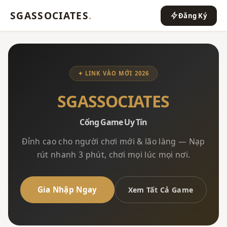
SGASSOCIATES
.
Đăng Ký
✦ LINK VÀO MỚI 2026
SGASSOCIATES
Cổng Game Uy Tín
Đỉnh cao cho người chơi mới & lão làng — Nạp
rút nhanh 3 phút, chơi mọi lúc mọi nơi.
Gia Nhập Ngay
Xem Tất Cả Game