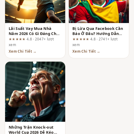
Lãi Suất Vay Mua Nhà
Bị Lừa Qua Facebook Cần
Năm 2026 Có Gì Đáng Chú
Báo Ở Đâu? Hướng Dẫn
Ý? Cơ Hội Cho Người Trẻ
Chi Tiết Để Lấy Lại Quyền
★★★★★
4.8 · 2047+ lượt
★★★★★
4.8 · 2741+ lượt
Sở Hữu Tổ Ấm
Lợi
xem
xem
Xem Chi Tiết →
Xem Chi Tiết →
Những Trận Knock-out
World Cup 2026 Dễ Kéo