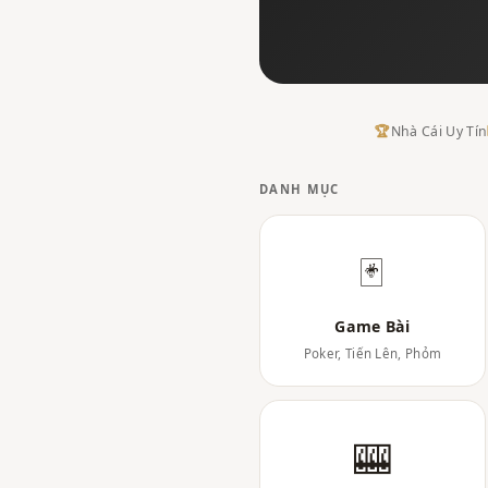
🏆
Nhà Cái Uy Tín
DANH MỤC
🃏
Game Bài
Poker, Tiến Lên, Phỏm
🎰