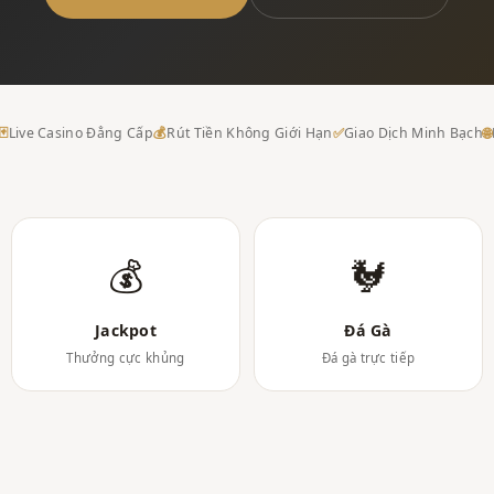
🃏
Live Casino Đẳng Cấp
💰
Rút Tiền Không Giới Hạn
✅
Giao Dịch Minh Bạch
🌐
💰
🐓
Jackpot
Đá Gà
Thưởng cực khủng
Đá gà trực tiếp