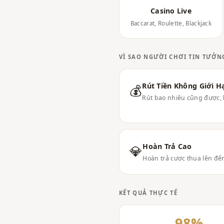
Casino Live
Baccarat, Roulette, Blackjack
VÌ SAO NGƯỜI CHƠI TIN TƯỞN
Rút Tiền Không Giới H
💰
Rút bao nhiêu cũng được, k
Hoàn Trả Cao
💎
Hoàn trả cược thua lên đến
KẾT QUẢ THỰC TẾ
98%