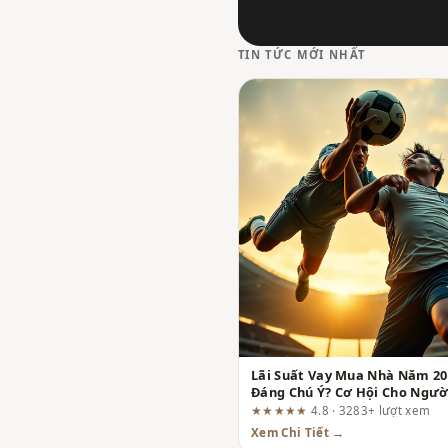
TIN TỨC MỚI NHẤT
Lãi Suất Vay Mua Nhà Năm 20
Đáng Chú Ý? Cơ Hội Cho Người
Hữu Tổ Ấm
★★★★★
4.8 · 3283+ lượt xem
Xem Chi Tiết →