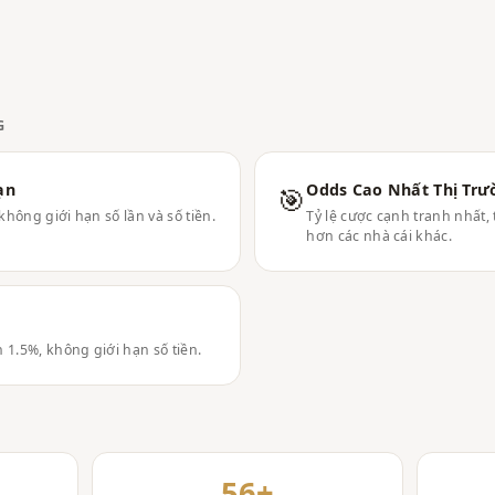
G
ạn
Odds Cao Nhất Thị Trư
🎯
hông giới hạn số lần và số tiền.
Tỷ lệ cược cạnh tranh nhất
hơn các nhà cái khác.
 1.5%, không giới hạn số tiền.
56+