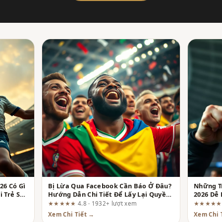
26 Có Gì
Bị Lừa Qua Facebook Cần Báo Ở Đâu?
Những T
 Trẻ Sở
Hướng Dẫn Chi Tiết Để Lấy Lại Quyền
2026 Dễ 
Lợi
Bẫy Cho
★★★★★
4.8 · 1932+ lượt xem
★★★★
Xem Chi Tiết →
Xem Chi 