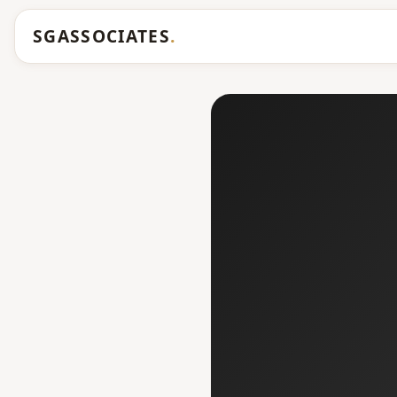
SGASSOCIATES
.