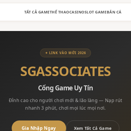
TẤT CẢ GAME
THỂ THAO
CASINO
SLOT GAME
BẮN CÁ
✦ LINK VÀO MỚI 2026
SGASSOCIATES
Cổng Game Uy Tín
Đỉnh cao cho người chơi mới & lão làng — Nạp rút
nhanh 3 phút, chơi mọi lúc mọi nơi.
Gia Nhập Ngay
Xem Tất Cả Game