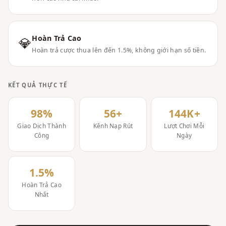
Hoàn Trả Cao
💎
Hoàn trả cược thua lên đến 1.5%, không giới hạn số tiền.
KẾT QUẢ THỰC TẾ
98%
56+
144K+
Giao Dịch Thành
Kênh Nạp Rút
Lượt Chơi Mỗi
Công
Ngày
1.5%
Hoàn Trả Cao
Nhất