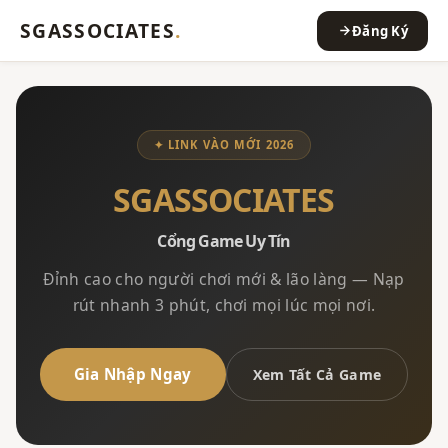
SGASSOCIATES
.
Đăng Ký
✦ LINK VÀO MỚI 2026
SGASSOCIATES
Cổng Game Uy Tín
Đỉnh cao cho người chơi mới & lão làng — Nạp
rút nhanh 3 phút, chơi mọi lúc mọi nơi.
Gia Nhập Ngay
Xem Tất Cả Game