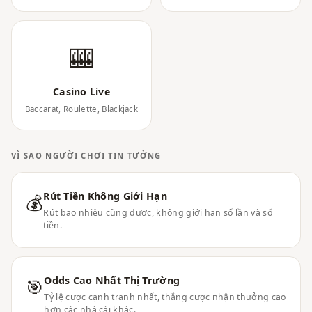
🎰
Casino Live
Baccarat, Roulette, Blackjack
VÌ SAO NGƯỜI CHƠI TIN TƯỞNG
Rút Tiền Không Giới Hạn
💰
Rút bao nhiêu cũng được, không giới hạn số lần và số
tiền.
Odds Cao Nhất Thị Trường
🎯
Tỷ lệ cược cạnh tranh nhất, thắng cược nhận thưởng cao
hơn các nhà cái khác.