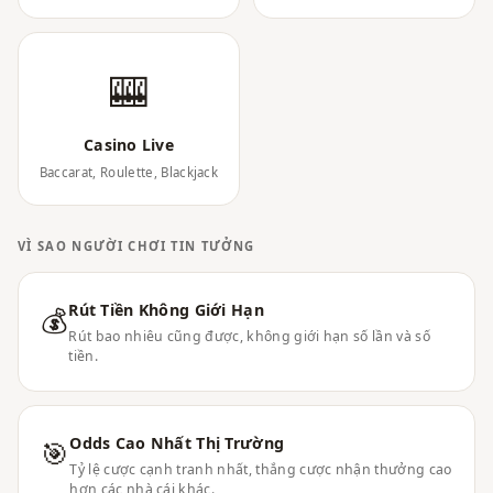
🎰
Casino Live
Baccarat, Roulette, Blackjack
VÌ SAO NGƯỜI CHƠI TIN TƯỞNG
Rút Tiền Không Giới Hạn
💰
Rút bao nhiêu cũng được, không giới hạn số lần và số
tiền.
Odds Cao Nhất Thị Trường
🎯
Tỷ lệ cược cạnh tranh nhất, thắng cược nhận thưởng cao
hơn các nhà cái khác.