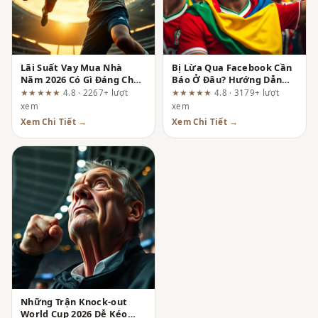
Lãi Suất Vay Mua Nhà
Bị Lừa Qua Facebook Cần
Năm 2026 Có Gì Đáng Chú
Báo Ở Đâu? Hướng Dẫn
Ý? Cơ Hội Cho Người Trẻ
Chi Tiết Để Lấy Lại Quyền
★★★★★
4.8 · 2267+ lượt
★★★★★
4.8 · 3179+ lượt
Sở Hữu Tổ Ấm
Lợi
xem
xem
Xem Chi Tiết →
Xem Chi Tiết →
Những Trận Knock-out
World Cup 2026 Dễ Kéo