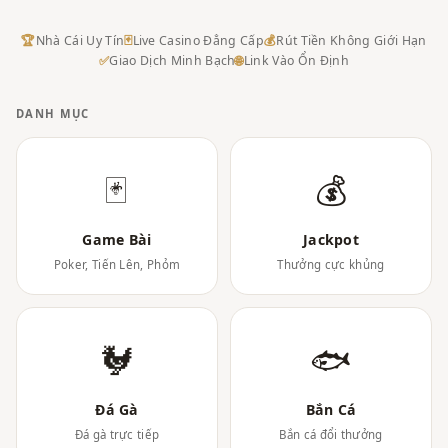
🏆
Nhà Cái Uy Tín
🃏
Live Casino Đẳng Cấp
💰
Rút Tiền Không Giới Hạn
✅
Giao Dịch Minh Bạch
🌐
Link Vào Ổn Định
DANH MỤC
🃏
💰
Game Bài
Jackpot
Poker, Tiến Lên, Phỏm
Thưởng cực khủng
🐓
🐟
Đá Gà
Bắn Cá
Đá gà trực tiếp
Bắn cá đổi thưởng