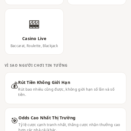
🎰
Casino Live
Baccarat, Roulette, Blackjack
VÌ SAO NGƯỜI CHƠI TIN TƯỞNG
Rút Tiền Không Giới Hạn
💰
Rút bao nhiêu cũng được, không giới hạn số lần và số
tiền.
Odds Cao Nhất Thị Trường
🎯
Tỷ lệ cược cạnh tranh nhất, thắng cược nhận thưởng cao
hơn các nhà cái khác.