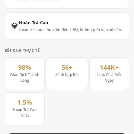
Hoàn Trả Cao
💎
Hoàn trả cược thua lên đến 1.5%, không giới hạn số tiền.
KẾT QUẢ THỰC TẾ
98%
56+
144K+
Giao Dịch Thành
Kênh Nạp Rút
Lượt Chơi Mỗi
Công
Ngày
1.5%
Hoàn Trả Cao
Nhất