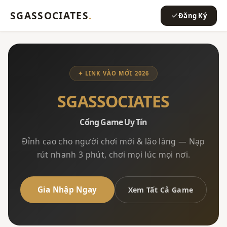
SGASSOCIATES
.
Đăng Ký
✦ LINK VÀO MỚI 2026
SGASSOCIATES
Cổng Game Uy Tín
Đỉnh cao cho người chơi mới & lão làng — Nạp
rút nhanh 3 phút, chơi mọi lúc mọi nơi.
Gia Nhập Ngay
Xem Tất Cả Game