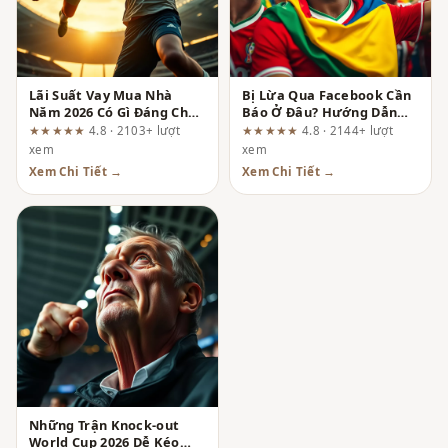
Lãi Suất Vay Mua Nhà
Bị Lừa Qua Facebook Cần
Năm 2026 Có Gì Đáng Chú
Báo Ở Đâu? Hướng Dẫn
Ý? Cơ Hội Cho Người Trẻ
Chi Tiết Để Lấy Lại Quyền
★★★★★
4.8 · 2103+ lượt
★★★★★
4.8 · 2144+ lượt
Sở Hữu Tổ Ấm
Lợi
xem
xem
Xem Chi Tiết →
Xem Chi Tiết →
Những Trận Knock-out
World Cup 2026 Dễ Kéo