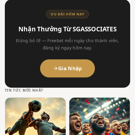
ƯU ĐÃI HÔM NAY
Nhận Thưởng Từ SGASSOCIATES
Đừng bỏ lỡ — Freebet mỗi ngày cho thành viên,
đăng ký ngay hôm nay.
Gia Nhập
TIN TỨC MỚI NHẤT