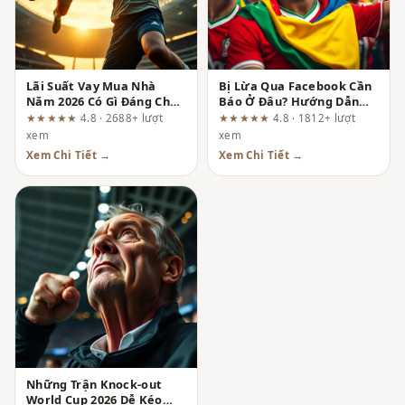
Lãi Suất Vay Mua Nhà
Bị Lừa Qua Facebook Cần
Năm 2026 Có Gì Đáng Chú
Báo Ở Đâu? Hướng Dẫn
Ý? Cơ Hội Cho Người Trẻ
Chi Tiết Để Lấy Lại Quyền
★★★★★
4.8 · 2688+ lượt
★★★★★
4.8 · 1812+ lượt
Sở Hữu Tổ Ấm
Lợi
xem
xem
Xem Chi Tiết →
Xem Chi Tiết →
Những Trận Knock-out
World Cup 2026 Dễ Kéo