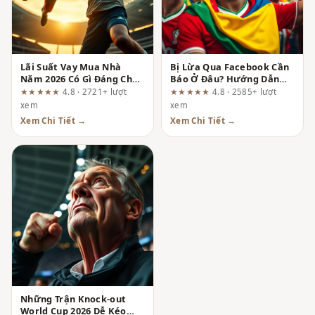
Lãi Suất Vay Mua Nhà
Bị Lừa Qua Facebook Cần
Năm 2026 Có Gì Đáng Chú
Báo Ở Đâu? Hướng Dẫn
Ý? Cơ Hội Cho Người Trẻ
Chi Tiết Để Lấy Lại Quyền
★★★★★
4.8 · 2721+ lượt
★★★★★
4.8 · 2585+ lượt
Sở Hữu Tổ Ấm
Lợi
xem
xem
Xem Chi Tiết →
Xem Chi Tiết →
Những Trận Knock-out
World Cup 2026 Dễ Kéo