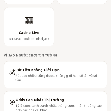
🎰
Casino Live
Baccarat, Roulette, Blackjack
VÌ SAO NGƯỜI CHƠI TIN TƯỞNG
Rút Tiền Không Giới Hạn
💰
Rút bao nhiêu cũng được, không giới hạn số lần và số
tiền.
Odds Cao Nhất Thị Trường
🎯
Tỷ lệ cược cạnh tranh nhất, thắng cược nhận thưởng cao
hơn các nhà cái khác.