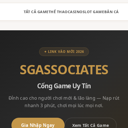
TẤT CẢ GAME
THỂ THAO
CASINO
SLOT GAME
BẮN CÁ
✦ LINK VÀO MỚI 2026
SGASSOCIATES
Cổng Game Uy Tín
Đỉnh cao cho người chơi mới & lão làng — Nạp rút
nhanh 3 phút, chơi mọi lúc mọi nơi.
Gia Nhập Ngay
Xem Tất Cả Game