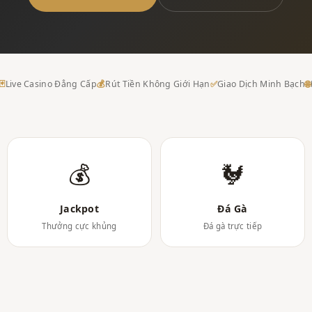
🃏
Live Casino Đẳng Cấp
💰
Rút Tiền Không Giới Hạn
✅
Giao Dịch Minh Bạch
🌐
💰
🐓
Jackpot
Đá Gà
Thưởng cực khủng
Đá gà trực tiếp