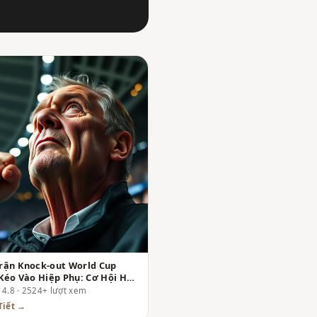
rận Knock-out World Cup
Kéo Vào Hiệp Phụ: Cơ Hội Hay
 Dân Cược?
★
4.8 · 2524+ lượt xem
Tiết →