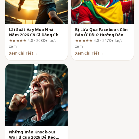
Lãi Suất Vay Mua Nhà
Bị Lừa Qua Facebook Cần
Năm 2026 Có Gì Đáng Chú
Báo Ở Đâu? Hướng Dẫn
Ý? Cơ Hội Cho Người Trẻ
Chi Tiết Để Lấy Lại Quyền
★★★★★
4.8 · 2080+ lượt
★★★★★
4.8 · 2470+ lượt
Sở Hữu Tổ Ấm
Lợi
xem
xem
Xem Chi Tiết →
Xem Chi Tiết →
Những Trận Knock-out
World Cup 2026 Dễ Kéo