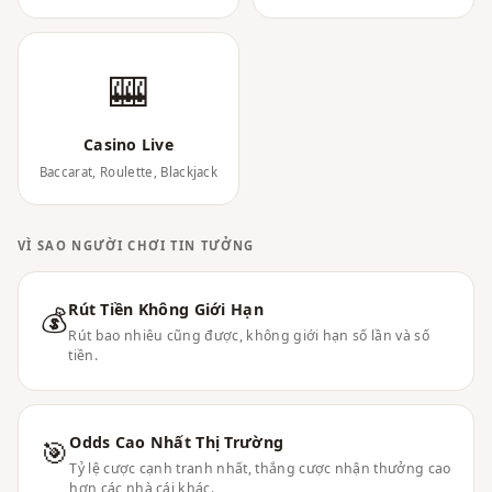
🎰
Casino Live
Baccarat, Roulette, Blackjack
VÌ SAO NGƯỜI CHƠI TIN TƯỞNG
Rút Tiền Không Giới Hạn
💰
Rút bao nhiêu cũng được, không giới hạn số lần và số
tiền.
Odds Cao Nhất Thị Trường
🎯
Tỷ lệ cược cạnh tranh nhất, thắng cược nhận thưởng cao
hơn các nhà cái khác.