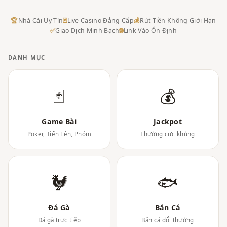
🏆
Nhà Cái Uy Tín
🃏
Live Casino Đẳng Cấp
💰
Rút Tiền Không Giới Hạn
✅
Giao Dịch Minh Bạch
🌐
Link Vào Ổn Định
DANH MỤC
🃏
💰
Game Bài
Jackpot
Poker, Tiến Lên, Phỏm
Thưởng cực khủng
🐓
🐟
Đá Gà
Bắn Cá
Đá gà trực tiếp
Bắn cá đổi thưởng