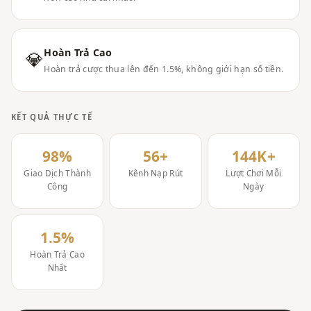
Hoàn Trả Cao
💎
Hoàn trả cược thua lên đến 1.5%, không giới hạn số tiền.
KẾT QUẢ THỰC TẾ
98%
56+
144K+
Giao Dịch Thành
Kênh Nạp Rút
Lượt Chơi Mỗi
Công
Ngày
1.5%
Hoàn Trả Cao
Nhất