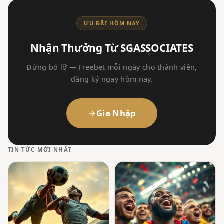
ƯU ĐÃI HÔM NAY
Nhận Thưởng Từ SGASSOCIATES
Đừng bỏ lỡ — Freebet mỗi ngày cho thành viên,
đăng ký ngay hôm nay.
Gia Nhập
TIN TỨC MỚI NHẤT