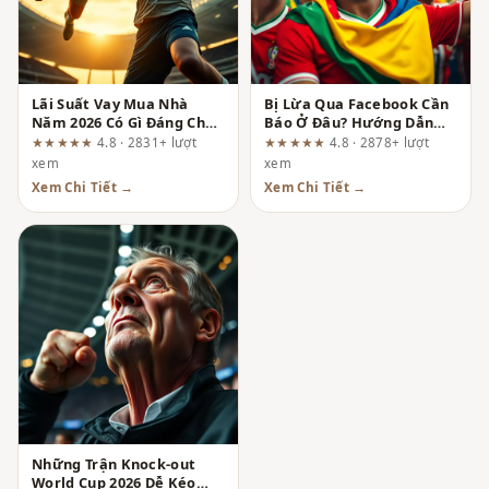
Lãi Suất Vay Mua Nhà
Bị Lừa Qua Facebook Cần
Năm 2026 Có Gì Đáng Chú
Báo Ở Đâu? Hướng Dẫn
Ý? Cơ Hội Cho Người Trẻ
Chi Tiết Để Lấy Lại Quyền
★★★★★
4.8 · 2831+ lượt
★★★★★
4.8 · 2878+ lượt
Sở Hữu Tổ Ấm
Lợi
xem
xem
Xem Chi Tiết →
Xem Chi Tiết →
Những Trận Knock-out
World Cup 2026 Dễ Kéo