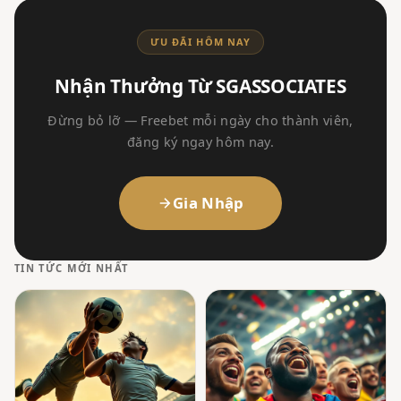
ƯU ĐÃI HÔM NAY
Nhận Thưởng Từ SGASSOCIATES
Đừng bỏ lỡ — Freebet mỗi ngày cho thành viên,
đăng ký ngay hôm nay.
Gia Nhập
TIN TỨC MỚI NHẤT