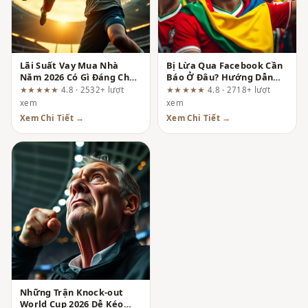
Lãi Suất Vay Mua Nhà
Bị Lừa Qua Facebook Cần
Năm 2026 Có Gì Đáng Chú
Báo Ở Đâu? Hướng Dẫn
Ý? Cơ Hội Cho Người Trẻ
Chi Tiết Để Lấy Lại Quyền
★★★★★
4.8 · 2532+ lượt
★★★★★
4.8 · 2718+ lượt
Sở Hữu Tổ Ấm
Lợi
xem
xem
Xem Chi Tiết →
Xem Chi Tiết →
Những Trận Knock-out
World Cup 2026 Dễ Kéo