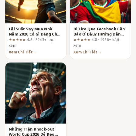
Lãi Suất Vay Mua Nhà
Bị Lừa Qua Facebook Cần
Năm 2026 Có Gì Đáng Chú
Báo Ở Đâu? Hướng Dẫn
Ý? Cơ Hội Cho Người Trẻ
Chi Tiết Để Lấy Lại Quyền
★★★★★
4.8 · 3243+ lượt
★★★★★
4.8 · 1956+ lượt
Sở Hữu Tổ Ấm
Lợi
xem
xem
Xem Chi Tiết →
Xem Chi Tiết →
Những Trận Knock-out
World Cup 2026 Dễ Kéo