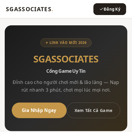
SGASSOCIATES
.
Đăng Ký
✦ LINK VÀO MỚI 2026
SGASSOCIATES
Cổng Game Uy Tín
Đỉnh cao cho người chơi mới & lão làng — Nạp
rút nhanh 3 phút, chơi mọi lúc mọi nơi.
Gia Nhập Ngay
Xem Tất Cả Game