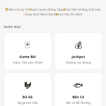
🏆
Nhà Cái Uy Tín
🃏
Live Casino Đẳng Cấp
💰
Rút Tiền Không Giới Hạn
✅
Giao Dịch Minh Bạch
🌐
Link Vào Ổn Định
DANH MỤC
🃏
💰
Game Bài
Jackpot
Poker, Tiến Lên, Phỏm
Thưởng cực khủng
🐓
🐟
Đá Gà
Bắn Cá
Đá gà trực tiếp
Bắn cá đổi thưởng