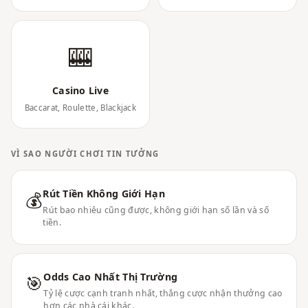
🎰
Casino Live
Baccarat, Roulette, Blackjack
VÌ SAO NGƯỜI CHƠI TIN TƯỞNG
Rút Tiền Không Giới Hạn
💰
Rút bao nhiêu cũng được, không giới hạn số lần và số
tiền.
Odds Cao Nhất Thị Trường
🎯
Tỷ lệ cược cạnh tranh nhất, thắng cược nhận thưởng cao
hơn các nhà cái khác.