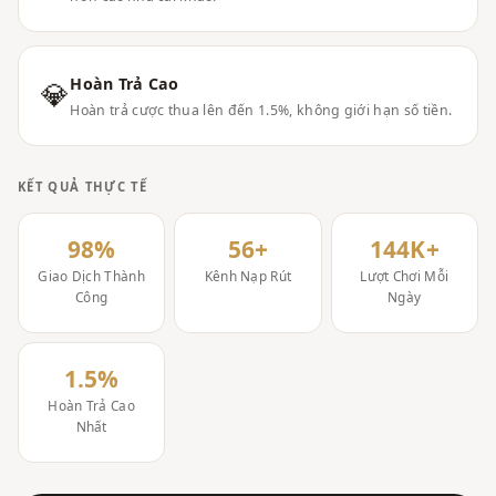
Hoàn Trả Cao
💎
Hoàn trả cược thua lên đến 1.5%, không giới hạn số tiền.
KẾT QUẢ THỰC TẾ
98%
56+
144K+
Giao Dịch Thành
Kênh Nạp Rút
Lượt Chơi Mỗi
Công
Ngày
1.5%
Hoàn Trả Cao
Nhất