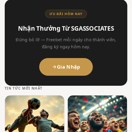
ƯU ĐÃI HÔM NAY
Nhận Thưởng Từ SGASSOCIATES
Đừng bỏ lỡ — Freebet mỗi ngày cho thành viên,
đăng ký ngay hôm nay.
Gia Nhập
TIN TỨC MỚI NHẤT