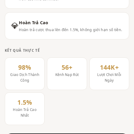
Hoàn Trả Cao
💎
Hoàn trả cược thua lên đến 1.5%, không giới hạn số tiền.
KẾT QUẢ THỰC TẾ
98%
56+
144K+
Giao Dịch Thành
Kênh Nạp Rút
Lượt Chơi Mỗi
Công
Ngày
1.5%
Hoàn Trả Cao
Nhất