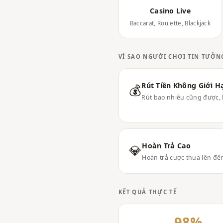
Casino Live
Baccarat, Roulette, Blackjack
VÌ SAO NGƯỜI CHƠI TIN TƯỞN
Rút Tiền Không Giới H
💰
Rút bao nhiêu cũng được, k
Hoàn Trả Cao
💎
Hoàn trả cược thua lên đến
KẾT QUẢ THỰC TẾ
98%