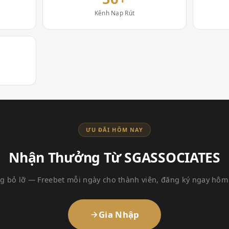
Kênh Nạp Rút
ƯU ĐÃI HÔM NAY
Nhận Thưởng Từ SGASSOCIATES
 bỏ lỡ — Freebet mỗi ngày cho thành viên, đăng ký ngay hôm
Gia Nhập