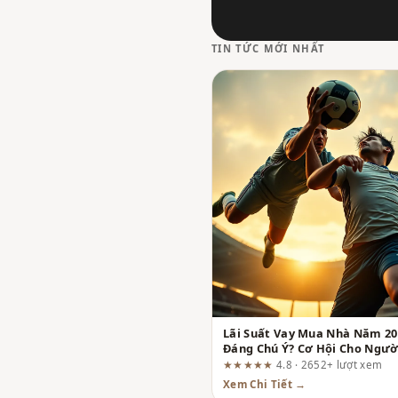
TIN TỨC MỚI NHẤT
Lãi Suất Vay Mua Nhà Năm 20
Đáng Chú Ý? Cơ Hội Cho Người
Hữu Tổ Ấm
★★★★★
4.8 · 2652+ lượt xem
Xem Chi Tiết →