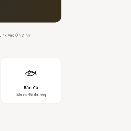
Link Vào Ổn Định
🐟
Bắn Cá
Bắn cá đổi thưởng