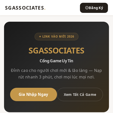
SGASSOCIATES
.
Đăng Ký
✦ LINK VÀO MỚI 2026
SGASSOCIATES
Cổng Game Uy Tín
Đỉnh cao cho người chơi mới & lão làng — Nạp
rút nhanh 3 phút, chơi mọi lúc mọi nơi.
Gia Nhập Ngay
Xem Tất Cả Game