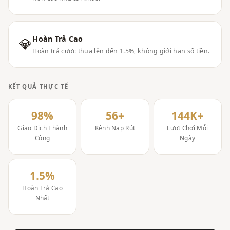
Hoàn Trả Cao
💎
Hoàn trả cược thua lên đến 1.5%, không giới hạn số tiền.
KẾT QUẢ THỰC TẾ
98%
56+
144K+
Giao Dịch Thành
Kênh Nạp Rút
Lượt Chơi Mỗi
Công
Ngày
1.5%
Hoàn Trả Cao
Nhất