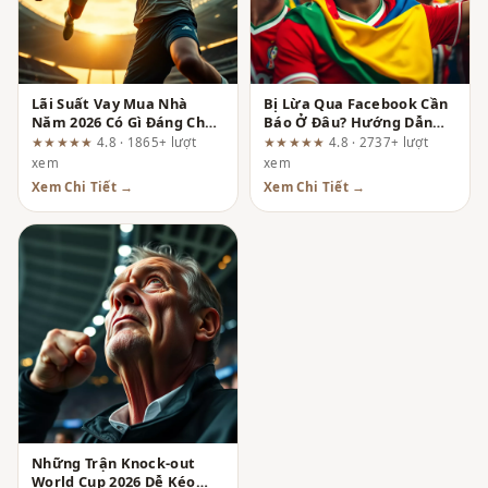
Lãi Suất Vay Mua Nhà
Bị Lừa Qua Facebook Cần
Năm 2026 Có Gì Đáng Chú
Báo Ở Đâu? Hướng Dẫn
Ý? Cơ Hội Cho Người Trẻ
Chi Tiết Để Lấy Lại Quyền
★★★★★
4.8 · 1865+ lượt
★★★★★
4.8 · 2737+ lượt
Sở Hữu Tổ Ấm
Lợi
xem
xem
Xem Chi Tiết →
Xem Chi Tiết →
Những Trận Knock-out
World Cup 2026 Dễ Kéo