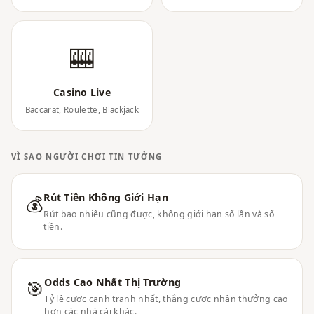
🎰
Casino Live
Baccarat, Roulette, Blackjack
VÌ SAO NGƯỜI CHƠI TIN TƯỞNG
Rút Tiền Không Giới Hạn
💰
Rút bao nhiêu cũng được, không giới hạn số lần và số
tiền.
Odds Cao Nhất Thị Trường
🎯
Tỷ lệ cược cạnh tranh nhất, thắng cược nhận thưởng cao
hơn các nhà cái khác.