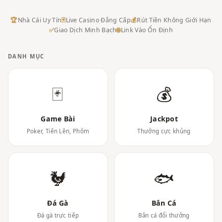
🏆
Nhà Cái Uy Tín
🃏
Live Casino Đẳng Cấp
💰
Rút Tiền Không Giới Hạn
✅
Giao Dịch Minh Bạch
🌐
Link Vào Ổn Định
DANH MỤC
🃏
💰
Game Bài
Jackpot
Poker, Tiến Lên, Phỏm
Thưởng cực khủng
🐓
🐟
Đá Gà
Bắn Cá
Đá gà trực tiếp
Bắn cá đổi thưởng