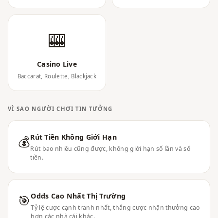
🎰
Casino Live
Baccarat, Roulette, Blackjack
VÌ SAO NGƯỜI CHƠI TIN TƯỞNG
Rút Tiền Không Giới Hạn
💰
Rút bao nhiêu cũng được, không giới hạn số lần và số
tiền.
Odds Cao Nhất Thị Trường
🎯
Tỷ lệ cược cạnh tranh nhất, thắng cược nhận thưởng cao
hơn các nhà cái khác.