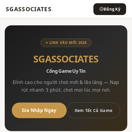
SGASSOCIATES
.
Đăng Ký
✦ LINK VÀO MỚI 2026
SGASSOCIATES
Cổng Game Uy Tín
Đỉnh cao cho người chơi mới & lão làng — Nạp
rút nhanh 3 phút, chơi mọi lúc mọi nơi.
Gia Nhập Ngay
Xem Tất Cả Game