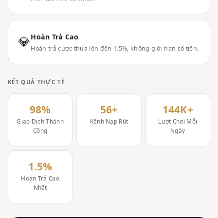
Hoàn Trả Cao
💎
Hoàn trả cược thua lên đến 1.5%, không giới hạn số tiền.
KẾT QUẢ THỰC TẾ
98%
56+
144K+
Giao Dịch Thành
Kênh Nạp Rút
Lượt Chơi Mỗi
Công
Ngày
1.5%
Hoàn Trả Cao
Nhất