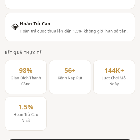
Hoàn Trả Cao
💎
Hoàn trả cược thua lên đến 1.5%, không giới hạn số tiền.
KẾT QUẢ THỰC TẾ
98%
56+
144K+
Giao Dịch Thành
Kênh Nạp Rút
Lượt Chơi Mỗi
Công
Ngày
1.5%
Hoàn Trả Cao
Nhất