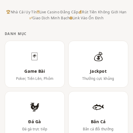
🏆
Nhà Cái Uy Tín
🃏
Live Casino Đẳng Cấp
💰
Rút Tiền Không Giới Hạn
✅
Giao Dịch Minh Bạch
🌐
Link Vào Ổn Định
DANH MỤC
🃏
💰
Game Bài
Jackpot
Poker, Tiến Lên, Phỏm
Thưởng cực khủng
🐓
🐟
Đá Gà
Bắn Cá
Đá gà trực tiếp
Bắn cá đổi thưởng