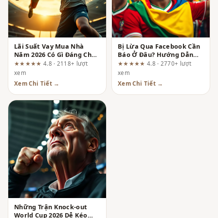
Lãi Suất Vay Mua Nhà
Bị Lừa Qua Facebook Cần
Năm 2026 Có Gì Đáng Chú
Báo Ở Đâu? Hướng Dẫn
Ý? Cơ Hội Cho Người Trẻ
Chi Tiết Để Lấy Lại Quyền
★★★★★
4.8 · 2118+ lượt
★★★★★
4.8 · 2770+ lượt
Sở Hữu Tổ Ấm
Lợi
xem
xem
Xem Chi Tiết →
Xem Chi Tiết →
Những Trận Knock-out
World Cup 2026 Dễ Kéo