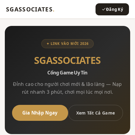
SGASSOCIATES
.
Đăng Ký
✦ LINK VÀO MỚI 2026
SGASSOCIATES
Cổng Game Uy Tín
Đỉnh cao cho người chơi mới & lão làng — Nạp
rút nhanh 3 phút, chơi mọi lúc mọi nơi.
Gia Nhập Ngay
Xem Tất Cả Game