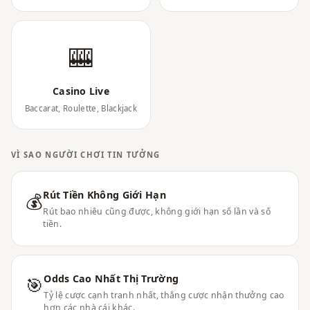
🎰
Casino Live
Baccarat, Roulette, Blackjack
VÌ SAO NGƯỜI CHƠI TIN TƯỞNG
Rút Tiền Không Giới Hạn
💰
Rút bao nhiêu cũng được, không giới hạn số lần và số
tiền.
Odds Cao Nhất Thị Trường
🎯
Tỷ lệ cược cạnh tranh nhất, thắng cược nhận thưởng cao
hơn các nhà cái khác.