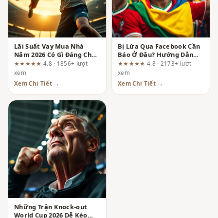
Lãi Suất Vay Mua Nhà
Bị Lừa Qua Facebook Cần
Năm 2026 Có Gì Đáng Chú
Báo Ở Đâu? Hướng Dẫn
Ý? Cơ Hội Cho Người Trẻ
Chi Tiết Để Lấy Lại Quyền
★★★★★
4.8 · 1856+ lượt
★★★★★
4.8 · 2173+ lượt
Sở Hữu Tổ Ấm
Lợi
xem
xem
Xem Chi Tiết →
Xem Chi Tiết →
Những Trận Knock-out
World Cup 2026 Dễ Kéo