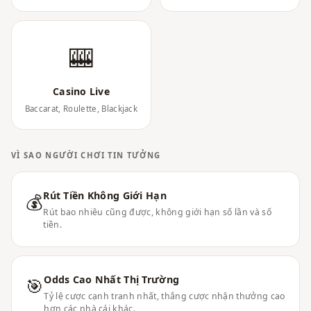
🎰
Casino Live
Baccarat, Roulette, Blackjack
VÌ SAO NGƯỜI CHƠI TIN TƯỞNG
Rút Tiền Không Giới Hạn
💰
Rút bao nhiêu cũng được, không giới hạn số lần và số
tiền.
Odds Cao Nhất Thị Trường
🎯
Tỷ lệ cược cạnh tranh nhất, thắng cược nhận thưởng cao
hơn các nhà cái khác.