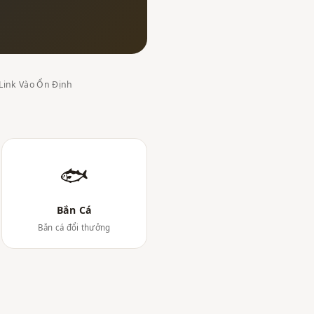
Link Vào Ổn Định
🐟
Bắn Cá
Bắn cá đổi thưởng