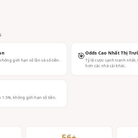
G
ạn
Odds Cao Nhất Thị Trư
🎯
hông giới hạn số lần và số tiền.
Tỷ lệ cược cạnh tranh nhất
hơn các nhà cái khác.
 1.5%, không giới hạn số tiền.
56+