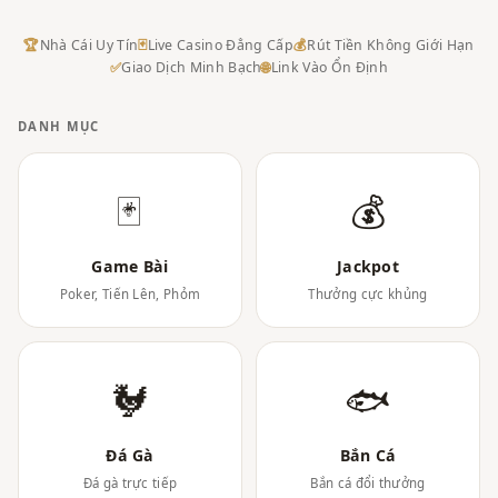
🏆
Nhà Cái Uy Tín
🃏
Live Casino Đẳng Cấp
💰
Rút Tiền Không Giới Hạn
✅
Giao Dịch Minh Bạch
🌐
Link Vào Ổn Định
DANH MỤC
🃏
💰
Game Bài
Jackpot
Poker, Tiến Lên, Phỏm
Thưởng cực khủng
🐓
🐟
Đá Gà
Bắn Cá
Đá gà trực tiếp
Bắn cá đổi thưởng