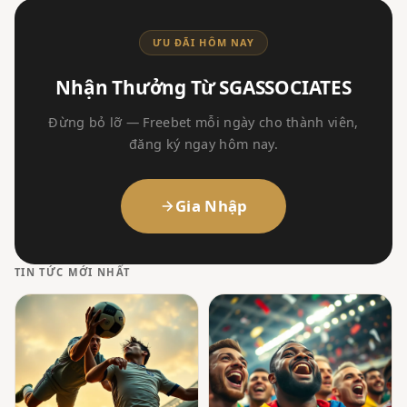
ƯU ĐÃI HÔM NAY
Nhận Thưởng Từ SGASSOCIATES
Đừng bỏ lỡ — Freebet mỗi ngày cho thành viên,
đăng ký ngay hôm nay.
Gia Nhập
TIN TỨC MỚI NHẤT