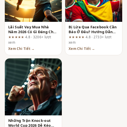
Lãi Suất Vay Mua Nhà
Bị Lừa Qua Facebook Cần
Năm 2026 Có Gì Đáng Chú
Báo Ở Đâu? Hướng Dẫn
Ý? Cơ Hội Cho Người Trẻ
Chi Tiết Để Lấy Lại Quyền
★★★★★
4.8 · 3206+ lượt
★★★★★
4.8 · 2733+ lượt
Sở Hữu Tổ Ấm
Lợi
xem
xem
Xem Chi Tiết →
Xem Chi Tiết →
Những Trận Knock-out
World Cup 2026 Dễ Kéo